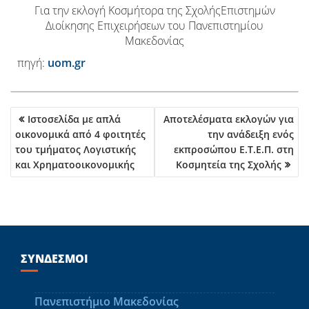
Για την εκλογή Κοσμήτορα της ΣχολήςΕπιστημών
Διοίκησης Επιχειρήσεων του Πανεπιστημίου
Μακεδονίας
πηγή:
uom.gr
Ιστοσελίδα με απλά
Αποτελέσματα εκλογών για
Π
οικονομικά από 4 φοιτητές
την ανάδειξη ενός
Λ
του τμήματος Λογιστικής
εκπροσώπου Ε.Τ.Ε.Π. στη
Ο
και Χρηματοοικονομικής
Κοσμητεία της Σχολής
Ή
Γ
Η
Σ
Η
Ά
ΣΎΝΔΕΣΜΟΙ
Ρ
Θ
Ρ
Πανεπιστήμιο Μακεδονίας